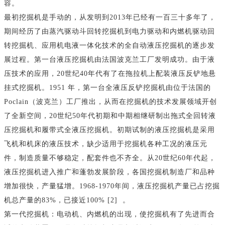
容。
最初挖掘机是手动的，从发明到2013年已经有一百三十多年了，
期间经历了由蒸汽驱动斗回转挖掘机到电力驱动和内燃机驱动回
转挖掘机、应用机电液一体化技术的全自动液压挖掘机的逐步发
展过程。第一台液压挖掘机由法国波克兰工厂发明成功。由于液
压技术的应用，20世纪40年代有了在拖拉机上配装液压反铲地悬
挂式挖掘机。1951 年，第一台全液压反铲挖掘机由位于法国的
Poclain（波克兰）工厂推出，从而在挖掘机的技术发展领域开创
了全新空间，20世纪50年代初期和中期相继研制出拖式全回转液
压挖掘机和履带式全液压挖掘机。初期试制的液压挖掘机是采用
飞机和机床的液压技术，缺少适用于挖掘机各种工况的液压元
件，制造质量不够稳定，配套件也不齐全。从20世纪60年代起，
液压挖掘机进入推广和蓬勃发展阶段，各国挖掘机制造厂和品种
增加很快，产量猛增。1968-1970年间，液压挖掘机产量已占挖掘
机总产量的83%，已接近100% [2] 。
第一代挖掘机：电动机、内燃机的出现，使挖掘机有了先进而合