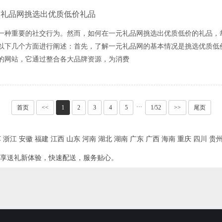
元礼品网挑选出优质低价礼品
一种重要的社交行为。然而，如何在一元礼品网挑选出优质低价的礼品，
以下几个方面进行阐述：首先，了解一元礼品网的基本情况是挑选优质低
的网站，它通过整合各大品牌资源，为消费
···
首页
<<
1
2
3
4
5
1/52
>>
尾页
苏
浙江
安徽
福建
江西
山东
河南
湖北
湖南
广东
广西
海南
重庆
四川
贵
享送礼新体验，快速配送，服务贴心。