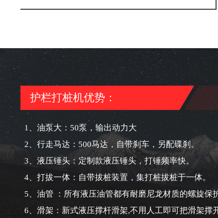
护栏打桩机优势：
1、油泵大：50泵，输出动力大
2、行走马达：500马达，自带刹车，另配碟刹。
3、液压锤头：定制款液压锤头，打锤频率快。
4、打拔一体：自带拔桩装置，集打桩拔桩于一体。
5、油管 ：所有液压油管都有耐磨尼龙材质的螺旋保
6、滑架：新式液压撑杆滑架,不用人工即可把滑架撑