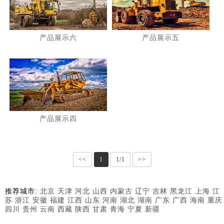
产品展示六
产品展示五
产品展示四
<<
1
1/1
>>
推荐城市:
北京
天津
河北
山西
内蒙古
辽宁
吉林
黑龙江
上海
江
苏
浙江
安徽
福建
江西
山东
河南
湖北
湖南
广东
广西
海南
重庆
四川
贵州
云南
西藏
陕西
甘肃
青海
宁夏
新疆